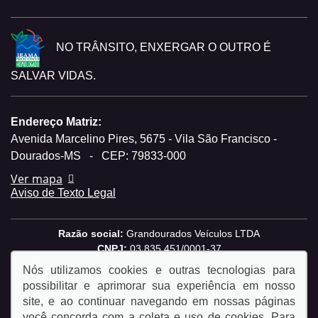
NO TRÂNSITO, ENXERGAR O OUTRO É
SALVAR VIDAS.
Endereço Matriz:
Avenida Marcelino Pires, 5675 - Vila São Francisco -
Dourados-MS
-
CEP: 79833-000
Ver mapa
Aviso de Texto Legal
Razão social:
Grandourados Veículos LTDA
CNPJ:
03.835.451/0001-37
Nós utilizamos cookies e outras tecnologias para
possibilitar e aprimorar sua experiência em nosso
site, e ao continuar navegando em nossas páginas
você concorda com a coleta e uso de cookies. Para